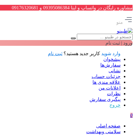
مشاوره رایگان در واتساپ و ایتا 09395086384 و 09176320681
منو
ورود | ثبت نام
وارد شوید
کاربر جدید هستید؟
ثبت نام
پیشخوان
سفارش‌ها
نشانی
جزئیات حساب
علاقه مندی ها
اعلانات من
نظرات
پیگیری سفارش
خروج
0
صفحه اصلی
سلامتی وبهداشت