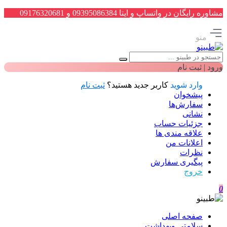
مشاوره رایگان در واتساپ و ایتا 09395086384 و 09176320681
منو
ورود | ثبت نام
وارد شوید
کاربر جدید هستید؟
ثبت نام
پیشخوان
سفارش‌ها
نشانی
جزئیات حساب
علاقه مندی ها
اعلانات من
نظرات
پیگیری سفارش
خروج
0
صفحه اصلی
سلامتی وبهداشت