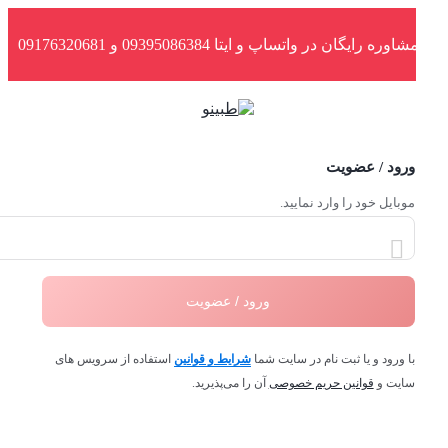
شاوره رایگان در واتساپ و ایتا 09395086384 و 09176320681
ورود / عضویت
موبایل خود را وارد نمایید.
ورود / عضویت
با ورود و یا ثبت نام در سایت شما
شرایط و قوانین
استفاده از سرویس های
سایت و
قوانین حریم خصوصی
آن را می‌پذیرید.