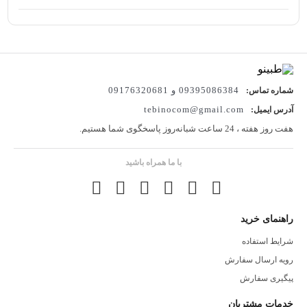
دارد، اما بسیاری از افراد با پدیده‌ای به نام “استپ وزنی” مواجه می‌شوند
که در آن فرآیند کاهش وزن متوقف می‌شود. در این راستا، معجون لاغری و
استپ شکن لئون لارا به عنوان یک راه حل مؤثر و طبیعی برای غلبه بر این
مشکل معرفی شده است. این مقاله به بررسی ویژگی‌ها، قیمت، و روش
09395086384 و 09176320681
شماره تماس:
خرید این معجون می‌پردازد و همچنین به فواید و ویژگی‌های منحصر به فرد
tebinocom@gmail.com
آدرس ایمیل:
آن اشاره می‌کند.
هفت روز هفته ، 24 ساعت شبانه‌روز پاسخگوی شما هستیم.
با ما همراه باشید
معجون لاغری و استپ شکن لئون لارا یک ترکیب کاملاً گیاهی است که با
هدف درمان چاقی و خروج از استپ وزنی طراحی شده است. این معجون
پس از گذراندن آزمایشات بالینی روی افراد، توانسته است نتایج مثبت و
راهنمای خرید
قابل توجهی را در کاهش وزن و بهبود سلامت عمومی ارائه دهد.
شرایط استفاده
رویه ارسال سفارش
2.1. گیاهان دارویی
پیگیری سفارش
این معجون شامل ترکیباتی از گیاهان دارویی است که به افزایش
خدمات مشتریان