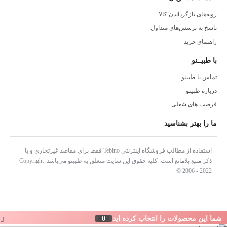
متابولیسم و سوزاندن چربی‌ها کمک می‌کنند. برخی از این گیاهان شامل
رویه‌های بازگرداندن کالا
پاسخ به پرسش‌های متداول
چای سبز، زردچوبه، و زنجبیل هستند که به عنوان سوخت و ساز طبیعی
راهنمای خرید
شناخته می‌شوند.
با طبیــنو
2.2. اثرات مثبت بر روی بدن
تماس با طبینو
ترکیبات گیاهی موجود در این معجون نه تنها به کاهش وزن کمک می‌کنند،
درباره طبینو
بلکه همچنین به بهبود کیفیت پوست و جلوگیری از افتادگی آن نیز مؤثر
فرصت های شغلی
هستند.
ما را بهتر بشناسید
استفاده از مطالب فروشگاه اینترنتی Tebino فقط برای مقاصد غیرتجاری و با
3.1. افزایش سوخت و ساز و متابولیسم چربی‌ها
ذکر منبع بلامانع است. کلیه حقوق این سایت متعلق به طبینو می‌باشد. Copyright
© 2006 - 2022
یکی از اصلی‌ترین فواید این معجون، افزایش سوخت و ساز بدن است که
به کاهش چربی‌های اضافی کمک می‌کند. این ویژگی به خصوص برای
افرادی که در مرحله‌ای از کاهش وزن به استپ وزنی رسیده‌اند، بسیار مفید
شما این محصولات را انتخاب کرده اید
0
است.