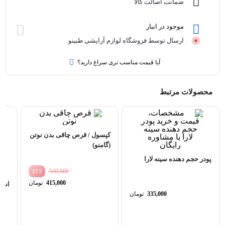
ضمانت اصالت کالا
موجود در انبار
ارسال توسط فروشگاه لوازم آرایشی طبینو
آیا قیمت مناسب تری سراغ دارید؟
محصولات مرتبط
کپسول / قرص چاقی بدن نوتن
(گامنو)
پودر حجم دهنده سینه لارا
٪
500,000
17
قیمت
415,000
تومان
استپ
اصلی
قیمت
335,000
تومان
00
فعلی
بود.
00
است.