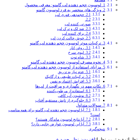
1. لوسیون حجم دهنده لب گامنو: معرفی محصول
2. ویژگی‌های منحصر به فرد لوسیون گامنو
2.1. حجم‌دهی فوری لب
2.2.
صورتی کننده لب
2.3. ضد لک و ترک لب
2.4. براق کننده لب
2.5. خوش حالت کردن لب
3. ترکیبات موثر لوسیون حجم دهنده لب گامنو
3.1. روغن انار
3.2. لبوی سرخ
3.3. شاه توت
4. نحوه مصرف لوسیون حجم دهنده لب گامنو
5. مزایای استفاده از لوسیون حجم دهنده لب گامنو
5.1. عدم نیاز به تزریق
5.2. ترکیبات طبیعی و ارگانیک
5.3. افزایش اعتماد به نفس
6. نکات مهم در نگهداری و مراقبت از لب‌ها
6.1. استفاده از مرطوب‌کننده
6.2. نوشیدن آب کافی
6.3. جلوگیری از تابش مستقیم آفتاب
7. سوالات متداول
7.1. آیا لوسیون حجم دهنده لب گامنو برای همه مناسب
است؟
7.2. آیا نتایج لوسیون ماندگار هستند؟
7.3. آیا این لوسیون عوارض جانبی دارد؟
نتیجه‌گیری
نظرات
مفید ترین نظرات
افزودن نظر جدید +