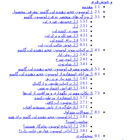
و خوش‌فرم
مقدمه
1. لوسیون حجم دهنده لب گامنو: معرفی محصول
2. ویژگی‌های منحصر به فرد لوسیون گامنو
2.1. حجم‌دهی فوری لب
2.2.
صورتی کننده لب
2.3. ضد لک و ترک لب
2.4. براق کننده لب
2.5. خوش حالت کردن لب
3. ترکیبات موثر لوسیون حجم دهنده لب گامنو
3.1. روغن انار
3.2. لبوی سرخ
3.3. شاه توت
4. نحوه مصرف لوسیون حجم دهنده لب گامنو
5. مزایای استفاده از لوسیون حجم دهنده لب گامنو
5.1. عدم نیاز به تزریق
5.2. ترکیبات طبیعی و ارگانیک
5.3. افزایش اعتماد به نفس
6. نکات مهم در نگهداری و مراقبت از لب‌ها
6.1. استفاده از مرطوب‌کننده
6.2. نوشیدن آب کافی
6.3. جلوگیری از تابش مستقیم آفتاب
7. سوالات متداول
7.1. آیا لوسیون حجم دهنده لب گامنو برای همه
مناسب است؟
7.2. آیا نتایج لوسیون ماندگار هستند؟
7.3. آیا این لوسیون عوارض جانبی دارد؟
نتیجه‌گیری