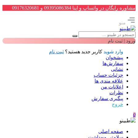
مشاوره رایگان در واتساپ و ایتا 09395086384 و 09176320681
منو
ورود | ثبت نام
وارد شوید
کاربر جدید هستید؟
ثبت نام
پیشخوان
سفارش‌ها
نشانی
جزئیات حساب
علاقه مندی ها
اعلانات من
نظرات
پیگیری سفارش
خروج
0
صفحه اصلی
سلامتی وبهداشت